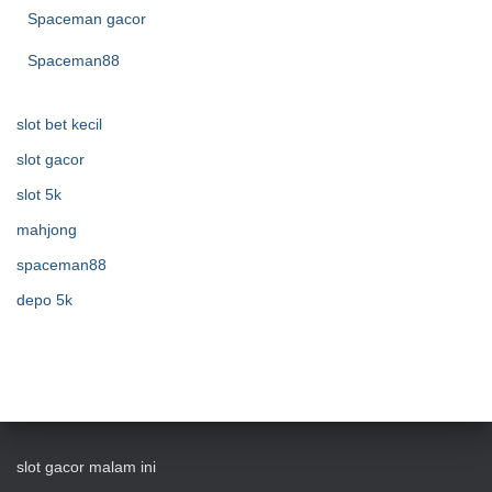
Spaceman gacor
Spaceman88
slot bet kecil
slot gacor
slot 5k
mahjong
spaceman88
depo 5k
slot gacor malam ini