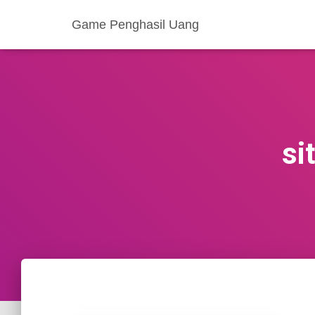
Game Penghasil Uang
si