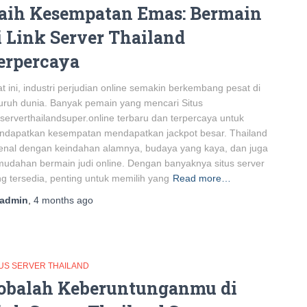
aih Kesempatan Emas: Bermain
i Link Server Thailand
erpercaya
t ini, industri perjudian online semakin berkembang pesat di
uruh dunia. Banyak pemain yang mencari Situs
kserverthailandsuper.online terbaru dan terpercaya untuk
ndapatkan kesempatan mendapatkan jackpot besar. Thailand
enal dengan keindahan alamnya, budaya yang kaya, dan juga
udahan bermain judi online. Dengan banyaknya situs server
g tersedia, penting untuk memilih yang
Read more…
admin
,
4 months
ago
TUS SERVER THAILAND
obalah Keberuntunganmu di