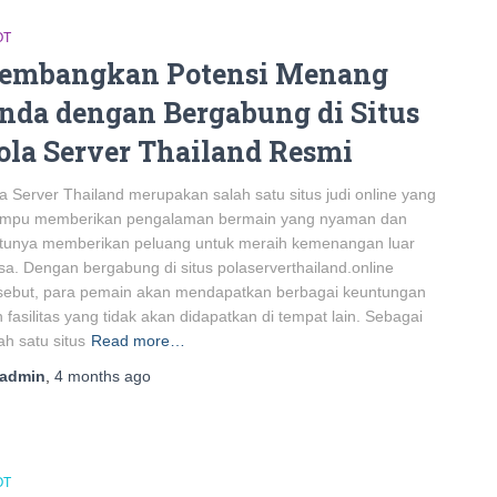
OT
embangkan Potensi Menang
nda dengan Bergabung di Situs
ola Server Thailand Resmi
a Server Thailand merupakan salah satu situs judi online yang
mpu memberikan pengalaman bermain yang nyaman dan
ntunya memberikan peluang untuk meraih kemenangan luar
sa. Dengan bergabung di situs polaserverthailand.online
sebut, para pemain akan mendapatkan berbagai keuntungan
 fasilitas yang tidak akan didapatkan di tempat lain. Sebagai
ah satu situs
Read more…
admin
,
4 months
ago
OT