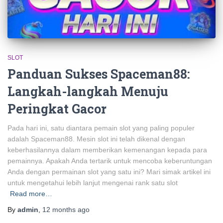
SLOT
Panduan Sukses Spaceman88:
Langkah-langkah Menuju
Peringkat Gacor
Pada hari ini, satu diantara pemain slot yang paling populer
adalah Spaceman88. Mesin slot ini telah dikenal dengan
keberhasilannya dalam memberikan kemenangan kepada para
pemainnya. Apakah Anda tertarik untuk mencoba keberuntungan
Anda dengan permainan slot yang satu ini? Mari simak artikel ini
untuk mengetahui lebih lanjut mengenai rank satu slot
Read more…
By
admin
,
12 months
ago