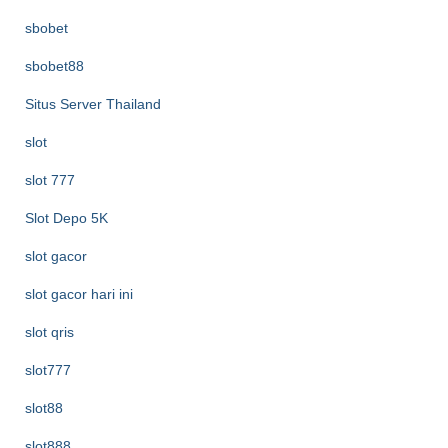
sbobet
sbobet88
Situs Server Thailand
slot
slot 777
Slot Depo 5K
slot gacor
slot gacor hari ini
slot qris
slot777
slot88
slot888