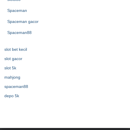
Spaceman
Spaceman gacor
Spaceman88
slot bet kecil
slot gacor
slot 5k
mahjong
spaceman88
depo 5k