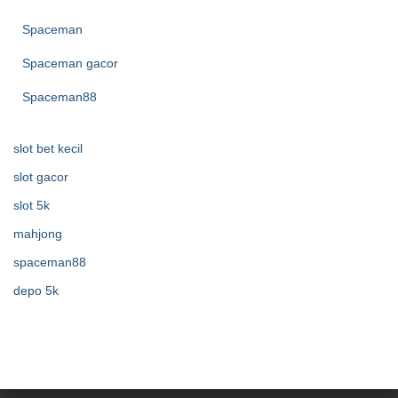
Spaceman
Spaceman gacor
Spaceman88
slot bet kecil
slot gacor
slot 5k
mahjong
spaceman88
depo 5k