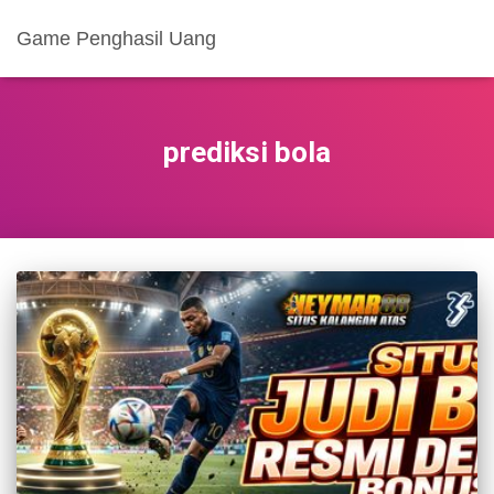
Game Penghasil Uang
prediksi bola