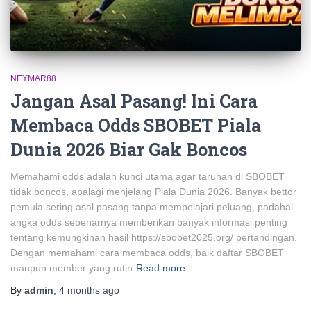
NEYMAR88
Jangan Asal Pasang! Ini Cara
Membaca Odds SBOBET Piala
Dunia 2026 Biar Gak Boncos
Memahami odds adalah kunci utama agar taruhan di SBOBET
tidak boncos, apalagi menjelang Piala Dunia 2026. Banyak bettor
pemula sering asal pasang tanpa mempelajari peluang, padahal
angka odds sebenarnya memberikan banyak informasi penting
tentang kemungkinan hasil https://sbobet2025.org/ pertandingan.
Dengan memahami cara membaca odds, baik daftar SBOBET
maupun member yang rutin
Read more…
By
admin
,
4 months
ago