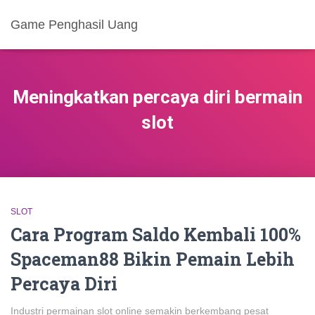
Game Penghasil Uang
Meningkatkan percaya diri bermain
slot
SLOT
Cara Program Saldo Kembali 100%
Spaceman88 Bikin Pemain Lebih
Percaya Diri
Industri permainan slot online semakin berkembang pesat