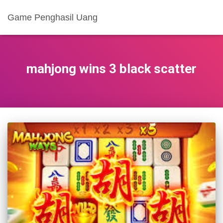
Game Penghasil Uang
mahjong wins 3 black scatter