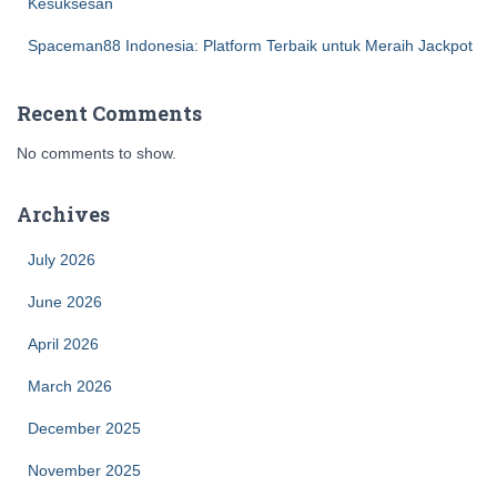
Kesuksesan
Spaceman88 Indonesia: Platform Terbaik untuk Meraih Jackpot
Recent Comments
No comments to show.
Archives
July 2026
June 2026
April 2026
March 2026
December 2025
November 2025