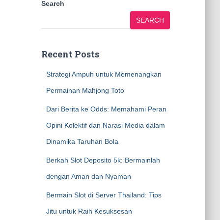
Search
SEARCH
Recent Posts
Strategi Ampuh untuk Memenangkan
Permainan Mahjong Toto
Dari Berita ke Odds: Memahami Peran
Opini Kolektif dan Narasi Media dalam
Dinamika Taruhan Bola
Berkah Slot Deposito 5k: Bermainlah
dengan Aman dan Nyaman
Bermain Slot di Server Thailand: Tips
Jitu untuk Raih Kesuksesan