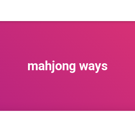
mahjong ways