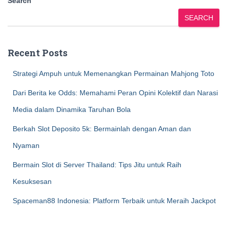
Search
SEARCH
Recent Posts
Strategi Ampuh untuk Memenangkan Permainan Mahjong Toto
Dari Berita ke Odds: Memahami Peran Opini Kolektif dan Narasi
Media dalam Dinamika Taruhan Bola
Berkah Slot Deposito 5k: Bermainlah dengan Aman dan
Nyaman
Bermain Slot di Server Thailand: Tips Jitu untuk Raih
Kesuksesan
Spaceman88 Indonesia: Platform Terbaik untuk Meraih Jackpot