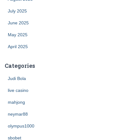
July 2025
June 2025
May 2025
April 2025
Categories
Judi Bola
live casino
mahjong
neymar88
olympus1000
sbobet