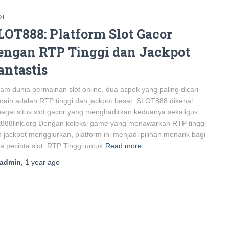
OT
LOT888: Platform Slot Gacor
engan RTP Tinggi dan Jackpot
antastis
am dunia permainan slot online, dua aspek yang paling dicari
ain adalah RTP tinggi dan jackpot besar. SLOT888 dikenal
agai situs slot gacor yang menghadirkan keduanya sekaligus.
t888link.org Dengan koleksi game yang menawarkan RTP tinggi
 jackpot menggiurkan, platform ini menjadi pilihan menarik bagi
a pecinta slot. RTP Tinggi untuk
Read more…
admin
,
1 year
ago