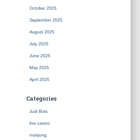
October 2025
September 2025
August 2025
July 2025
June 2025
May 2025
April 2025
Categories
Judi Bola
live casino
mahjong