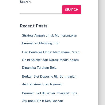
Search
SEARCH
Recent Posts
Strategi Ampuh untuk Memenangkan
Permainan Mahjong Toto
Dari Berita ke Odds: Memahami Peran
Opini Kolektif dan Narasi Media dalam
Dinamika Taruhan Bola
Berkah Slot Deposito 5k: Bermainlah
dengan Aman dan Nyaman
Bermain Slot di Server Thailand: Tips
Jitu untuk Raih Kesuksesan