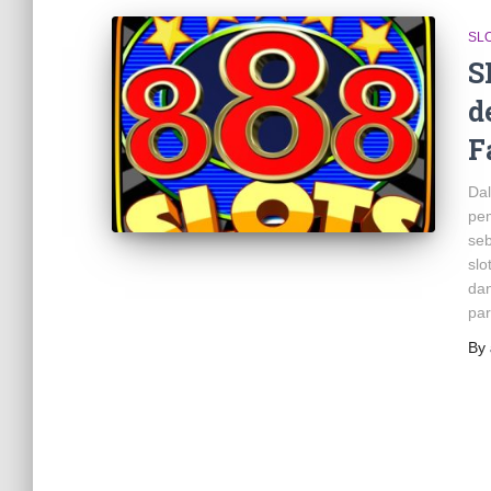
SL
S
d
F
Dal
pem
seb
slo
dan
par
By