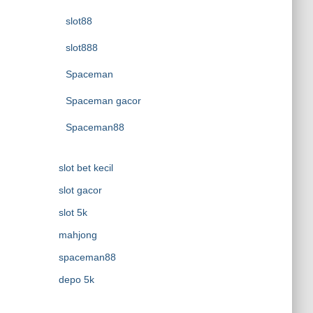
slot88
slot888
Spaceman
Spaceman gacor
Spaceman88
slot bet kecil
slot gacor
slot 5k
mahjong
spaceman88
depo 5k