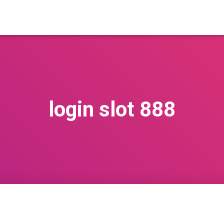
login slot 888