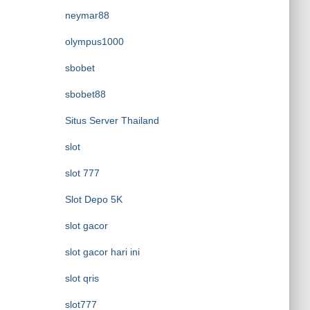
neymar88
olympus1000
sbobet
sbobet88
Situs Server Thailand
slot
slot 777
Slot Depo 5K
slot gacor
slot gacor hari ini
slot qris
slot777