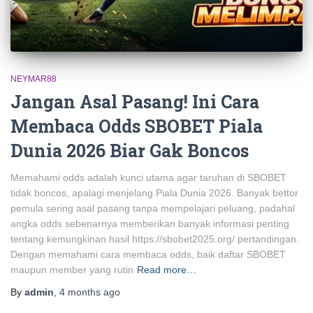
NEYMAR88
Jangan Asal Pasang! Ini Cara
Membaca Odds SBOBET Piala
Dunia 2026 Biar Gak Boncos
Memahami odds adalah kunci utama agar taruhan di SBOBET
tidak boncos, apalagi menjelang Piala Dunia 2026. Banyak bettor
pemula sering asal pasang tanpa mempelajari peluang, padahal
angka odds sebenarnya memberikan banyak informasi penting
tentang kemungkinan hasil https://sbobet2025.org/ pertandingan.
Dengan memahami cara membaca odds, baik daftar SBOBET
maupun member yang rutin
Read more…
By
admin
,
4 months
ago