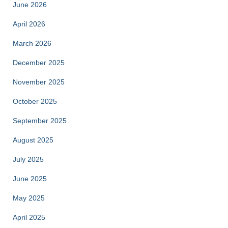
June 2026
April 2026
March 2026
December 2025
November 2025
October 2025
September 2025
August 2025
July 2025
June 2025
May 2025
April 2025