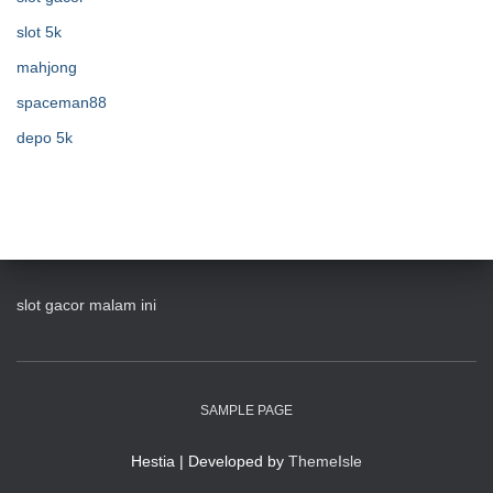
slot 5k
mahjong
spaceman88
depo 5k
slot gacor malam ini
SAMPLE PAGE
Hestia | Developed by
ThemeIsle