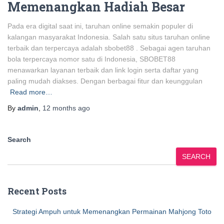
Memenangkan Hadiah Besar
Pada era digital saat ini, taruhan online semakin populer di
kalangan masyarakat Indonesia. Salah satu situs taruhan online
terbaik dan terpercaya adalah sbobet88 . Sebagai agen taruhan
bola terpercaya nomor satu di Indonesia, SBOBET88
menawarkan layanan terbaik dan link login serta daftar yang
paling mudah diakses. Dengan berbagai fitur dan keunggulan
Read more…
By
admin
,
12 months
ago
Search
SEARCH
Recent Posts
Strategi Ampuh untuk Memenangkan Permainan Mahjong Toto