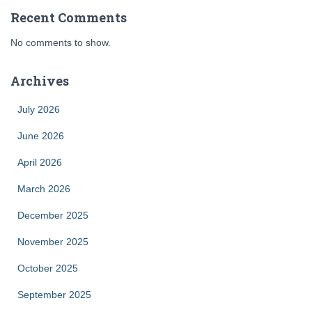
Recent Comments
No comments to show.
Archives
July 2026
June 2026
April 2026
March 2026
December 2025
November 2025
October 2025
September 2025