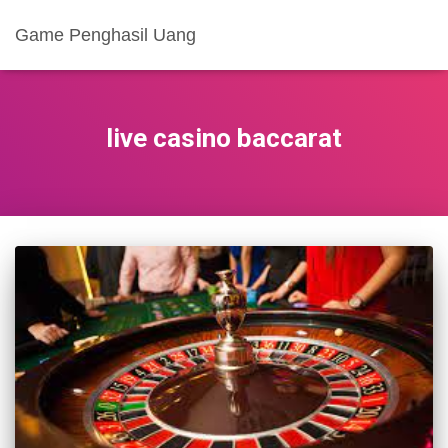
Game Penghasil Uang
live casino baccarat