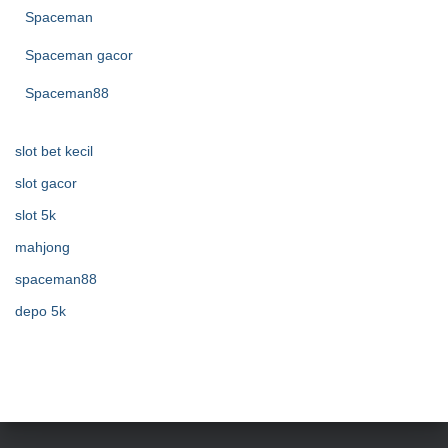
Spaceman
Spaceman gacor
Spaceman88
slot bet kecil
slot gacor
slot 5k
mahjong
spaceman88
depo 5k