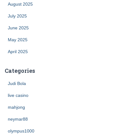
August 2025
July 2025
June 2025
May 2025
April 2025
Categories
Judi Bola
live casino
mahjong
neymar88
olympus1000