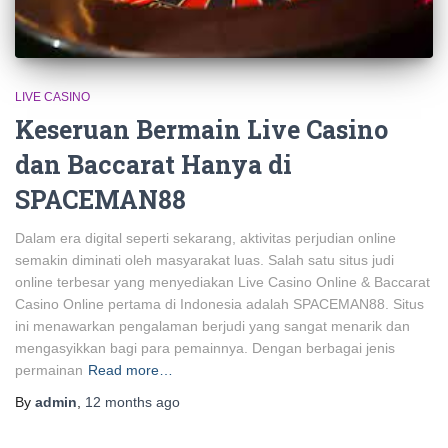
LIVE CASINO
Keseruan Bermain Live Casino
dan Baccarat Hanya di
SPACEMAN88
Dalam era digital seperti sekarang, aktivitas perjudian online
semakin diminati oleh masyarakat luas. Salah satu situs judi
online terbesar yang menyediakan Live Casino Online & Baccarat
Casino Online pertama di Indonesia adalah SPACEMAN88. Situs
ini menawarkan pengalaman berjudi yang sangat menarik dan
mengasyikkan bagi para pemainnya. Dengan berbagai jenis
permainan
Read more…
By
admin
,
12 months
ago