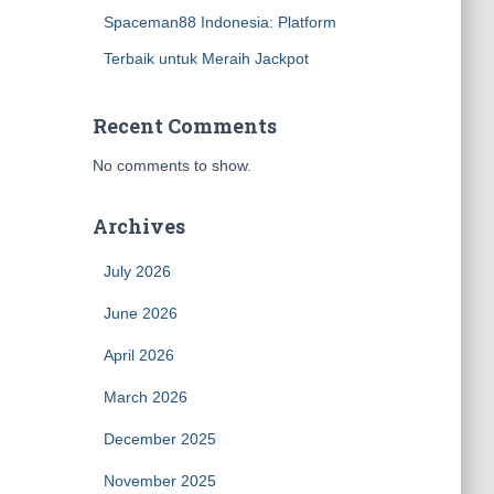
Spaceman88 Indonesia: Platform
Terbaik untuk Meraih Jackpot
Recent Comments
No comments to show.
Archives
July 2026
June 2026
April 2026
March 2026
December 2025
November 2025