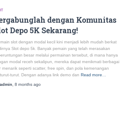
OT
ergabunglah dengan Komunitas
lot Depo 5K Sekarang!
main slot dengan modal kecil kini menjadi lebih mudah berkat
irnya Slot depo 5k. Banyak pemain yang telah merasakan
eruntungan besar melalui permainan tersebut, di mana hanya
gan modal receh sekalipun, mereka dapat menikmati berbagai
ur menarik seperti scatter, free spin, dan pola kemenangan
turut-turut. Dengan adanya link demo dan
Read more…
admin
,
8 months
ago