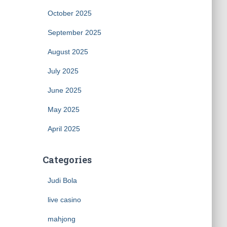
October 2025
September 2025
August 2025
July 2025
June 2025
May 2025
April 2025
Categories
Judi Bola
live casino
mahjong