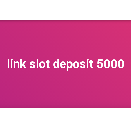
link slot deposit 5000