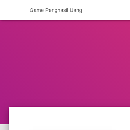
Game Penghasil Uang