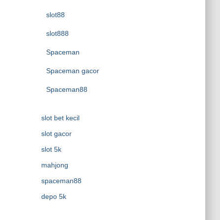
slot88
slot888
Spaceman
Spaceman gacor
Spaceman88
slot bet kecil
slot gacor
slot 5k
mahjong
spaceman88
depo 5k