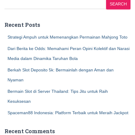
SEARCH
Recent Posts
Strategi Ampuh untuk Memenangkan Permainan Mahjong Toto
Dari Berita ke Odds: Memahami Peran Opini Kolektif dan Narasi
Media dalam Dinamika Taruhan Bola
Berkah Slot Deposito 5k: Bermainlah dengan Aman dan
Nyaman
Bermain Slot di Server Thailand: Tips Jitu untuk Raih
Kesuksesan
Spaceman88 Indonesia: Platform Terbaik untuk Meraih Jackpot
Recent Comments