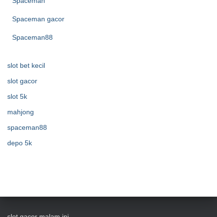
Spaceman
Spaceman gacor
Spaceman88
slot bet kecil
slot gacor
slot 5k
mahjong
spaceman88
depo 5k
slot gacor malam ini