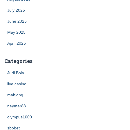
July 2025
June 2025
May 2025
April 2025
Categories
Judi Bola
live casino
mahjong
neymar88
olympus1000
sbobet