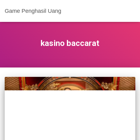
Game Penghasil Uang
kasino baccarat