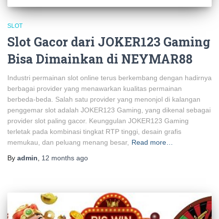
SLOT
Slot Gacor dari JOKER123 Gaming
Bisa Dimainkan di NEYMAR88
Industri permainan slot online terus berkembang dengan hadirnya
berbagai provider yang menawarkan kualitas permainan
berbeda-beda. Salah satu provider yang menonjol di kalangan
penggemar slot adalah JOKER123 Gaming, yang dikenal sebagai
provider slot paling gacor. Keunggulan JOKER123 Gaming
terletak pada kombinasi tingkat RTP tinggi, desain grafis
memukau, dan peluang menang besar,
Read more…
By
admin
,
12 months
ago