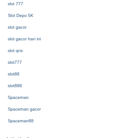
slot 777
Slot Depo 5K
slot gacor
slot gacor hari ini
slot qris
slot777
slot88
slot888
Spaceman
Spaceman gacor
Spaceman88