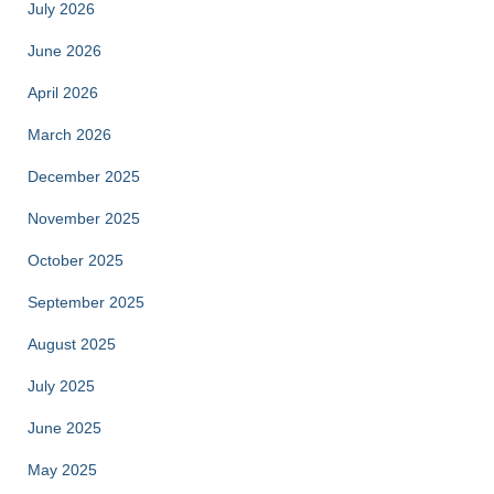
July 2026
June 2026
April 2026
March 2026
December 2025
November 2025
October 2025
September 2025
August 2025
July 2025
June 2025
May 2025