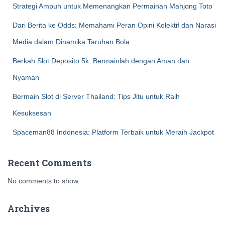
Strategi Ampuh untuk Memenangkan Permainan Mahjong Toto
Dari Berita ke Odds: Memahami Peran Opini Kolektif dan Narasi
Media dalam Dinamika Taruhan Bola
Berkah Slot Deposito 5k: Bermainlah dengan Aman dan
Nyaman
Bermain Slot di Server Thailand: Tips Jitu untuk Raih
Kesuksesan
Spaceman88 Indonesia: Platform Terbaik untuk Meraih Jackpot
Recent Comments
No comments to show.
Archives