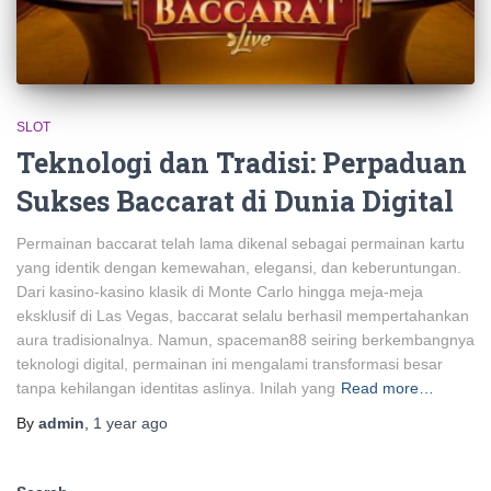
SLOT
Teknologi dan Tradisi: Perpaduan
Sukses Baccarat di Dunia Digital
Permainan baccarat telah lama dikenal sebagai permainan kartu
yang identik dengan kemewahan, elegansi, dan keberuntungan.
Dari kasino-kasino klasik di Monte Carlo hingga meja-meja
eksklusif di Las Vegas, baccarat selalu berhasil mempertahankan
aura tradisionalnya. Namun, spaceman88 seiring berkembangnya
teknologi digital, permainan ini mengalami transformasi besar
tanpa kehilangan identitas aslinya. Inilah yang
Read more…
By
admin
,
1 year
ago