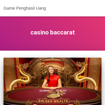
Game Penghasil Uang
casino baccarat