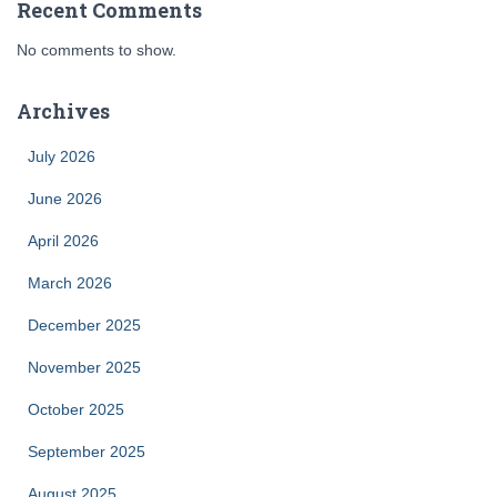
Recent Comments
No comments to show.
Archives
July 2026
June 2026
April 2026
March 2026
December 2025
November 2025
October 2025
September 2025
August 2025