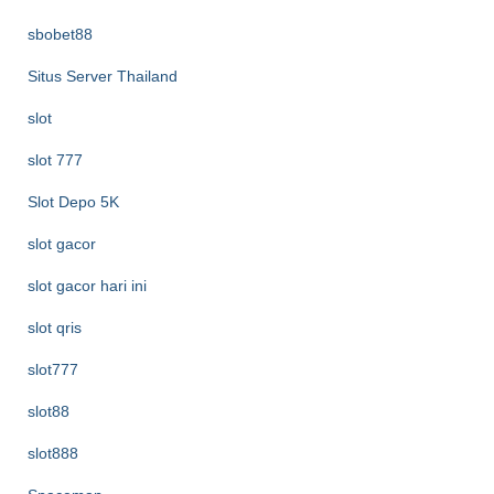
sbobet88
Situs Server Thailand
slot
slot 777
Slot Depo 5K
slot gacor
slot gacor hari ini
slot qris
slot777
slot88
slot888