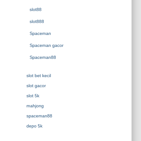
slot88
slot888
Spaceman
Spaceman gacor
Spaceman88
slot bet kecil
slot gacor
slot 5k
mahjong
spaceman88
depo 5k