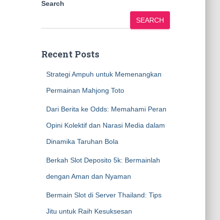
Search
SEARCH
Recent Posts
Strategi Ampuh untuk Memenangkan
Permainan Mahjong Toto
Dari Berita ke Odds: Memahami Peran
Opini Kolektif dan Narasi Media dalam
Dinamika Taruhan Bola
Berkah Slot Deposito 5k: Bermainlah
dengan Aman dan Nyaman
Bermain Slot di Server Thailand: Tips
Jitu untuk Raih Kesuksesan