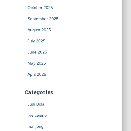
October 2025
September 2025
August 2025
July 2025
June 2025
May 2025
April 2025
Categories
Judi Bola
live casino
mahjong