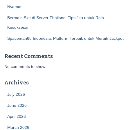
Nyaman
Bermain Slot di Server Thailand: Tips Jitu untuk Raih
Kesuksesan
Spaceman88 Indonesia: Platform Terbaik untuk Meraih Jackpot
Recent Comments
No comments to show.
Archives
July 2026
June 2026
April 2026
March 2026