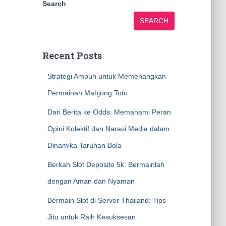
Search
SEARCH
Recent Posts
Strategi Ampuh untuk Memenangkan
Permainan Mahjong Toto
Dari Berita ke Odds: Memahami Peran
Opini Kolektif dan Narasi Media dalam
Dinamika Taruhan Bola
Berkah Slot Deposito 5k: Bermainlah
dengan Aman dan Nyaman
Bermain Slot di Server Thailand: Tips
Jitu untuk Raih Kesuksesan